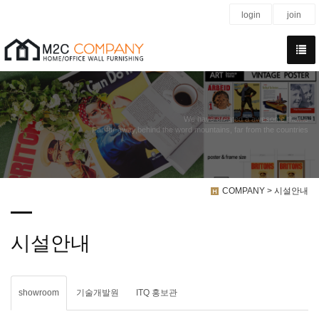
login
join
We have created a awesome theme
Far far away,behind the word mountains, far from the countries
COMPANY > 시설안내
시설안내
showroom
기술개발원
ITQ 홍보관