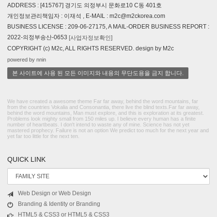
ADDRESS : [415767] 경기도 의정부시 문화로10 C동 401호
개인정보관리책임자 : 이재석 , E-MAIL : m2c@m2ckorea.com
BUSINESS LICENSE : 209-06-27175, A MAIL-ORDER BUSINESS REPORT :
2022-의정부송산-0653
[사업자정보확인]
COPYRIGHT (c) M2c, ALL RIGHTS RESERVED. design by M2c
powered by nnin
본 사이트에 사용 된 모든 이미지와 내용의 무단도용을 금지 합니다.
We have created a awesome theme Far far away, behind the word mountains, far
from the countries Vokalia and Consonantia, there live the blind texts.Far far away,
behind the word mountains, Man must explore, and this is exploration at its greatest.
Problems look mighty small from 150 miles up. I believe every human has a finite
number of heartbeats. I don't intend to waste any of mine. Science has not yet
mastered prophecy. Failure is not an option We predict too much for the next year and
yet far too little for the next ten.
QUICK LINK
Web Design or Web Design
Branding & Identity or Branding
HTML5 & CSS3 or HTML5 & CSS3