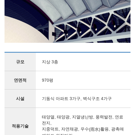
규모
지상 3층
연면적
970평
시설
기동식 아파트 3가구, 벽식구조 4가구
태양열, 태양광, 지열냉난방, 풍력발전, 연료
전지,
적용기술
지중덕트, 자연채광, 우수
활용, 광촉매
(雨水)