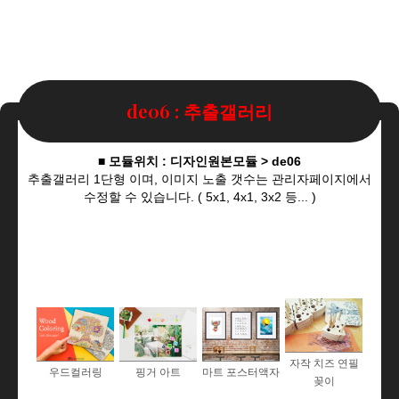
de06 : 추출갤러리
■ 모듈위치 : 디자인원본모듈 > de06
추출갤러리 1단형 이며, 이미지 노출 갯수는 관리자페이지에서
수정할 수 있습니다. ( 5x1, 4x1, 3x2 등... )
자작 치즈 연필
우드컬러링
핑거 아트
마트 포스터액자
꽂이