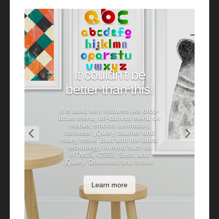
Previous
Next
It couldn't be
better than this!
It is build with features like drop-
down menu, off-canvas menu on
mobile, smooth animation,
carousel, jQuery counter and
many more. Built with the latest
technology in mind such as
HTML5, CSS3, Sass, and
jQuery. Download and share.
Learn more