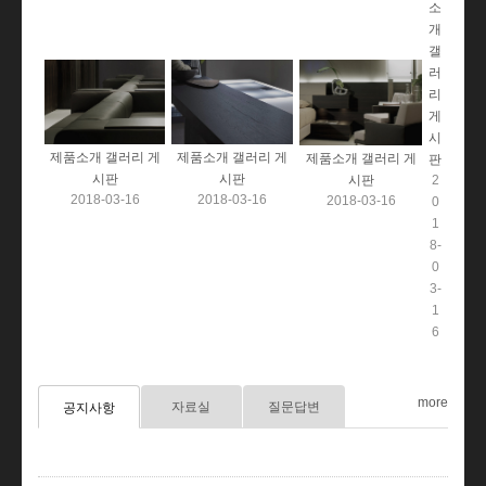
소
개
갤
러
리
게
시
제품소개 갤러리 게
제품소개 갤러리 게
제품소개 갤러리 게
판
시판
시판
시판
2
2018-03-16
2018-03-16
2018-03-16
0
1
8-
0
3-
1
6
more
자료실
질문답변
공지사항